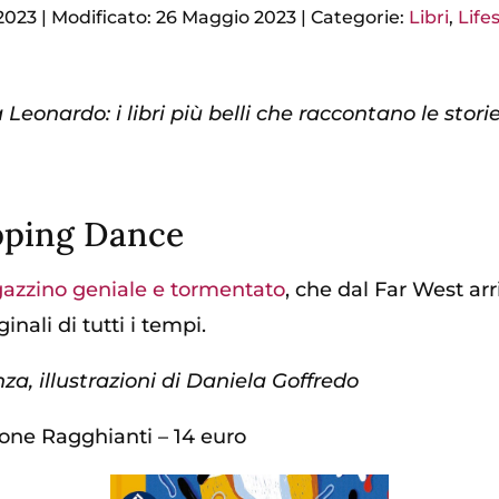
2023
|
Modificato: 26 Maggio 2023
|
Categorie:
Libri
,
Life
eonardo: i libri più belli che raccontano le storie 
ipping Dance
gazzino geniale e tormentato
, che dal Far West ar
inali di tutti i tempi.
a, illustrazioni di Daniela Goffredo
ione Ragghianti – 14 euro