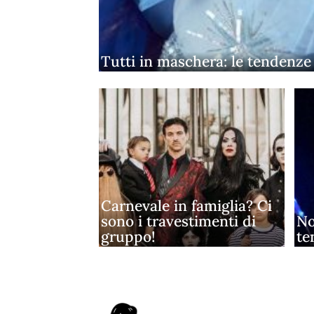
Tutti in maschera: le tendenze
Carnevale in famiglia? Ci
sono i travestimenti di
No
gruppo!
te