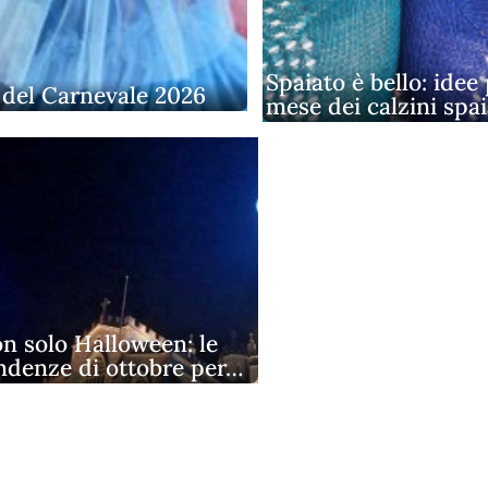
Spaiato è bello: idee 
 del Carnevale 2026
mese dei calzini spai
n solo Halloween: le
ndenze di ottobre per…