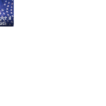
per il
ati