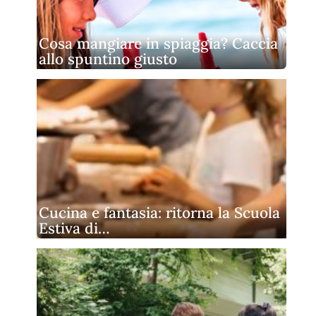
Cosa mangiare in spiaggia? Caccia
allo spuntino giusto
Cucina e fantasia: ritorna la Scuola
Estiva di…