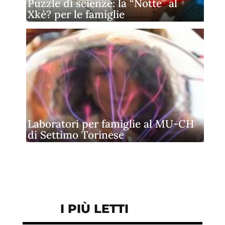
Puzzle di scienze: la “Notte” al
Xkè? per le famiglie
Laboratori per famiglie al MU-CH
di Settimo Torinese
I PIÙ LETTI