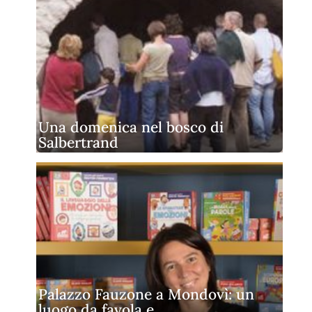
Una domenica nel bosco di
Salbertrand
Palazzo Fauzone a Mondovì: un
luogo da favola e…