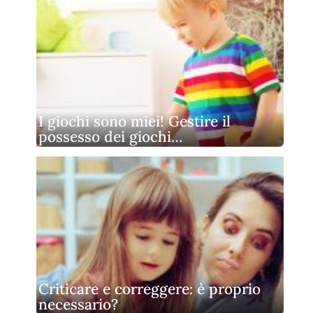
I giochi sono miei! Gestire il
possesso dei giochi…
Criticare e correggere: è proprio
necessario?