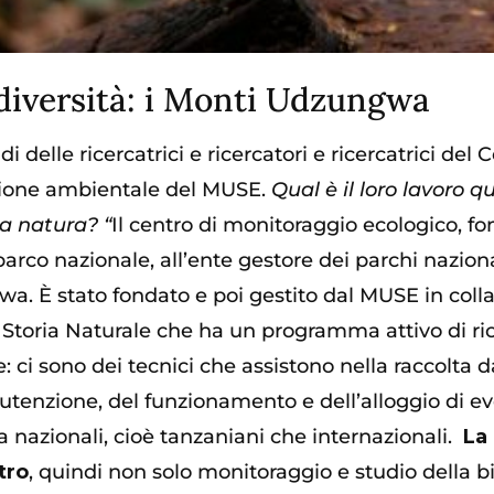
diversità: i Monti Udzungwa
i delle ricercatrici e ricercatori e ricercatrici del
C
one ambientale del MUSE.
Q
ual è il loro lavoro 
a natura? “
Il centro di monitoraggio ecologico, fo
rco nazionale, all’ente gestore dei parchi nazional
. È stato fondato e poi gestito dal MUSE in collab
Storia Naturale che ha un programma attivo di ricer
ci sono dei tecnici che assistono nella raccolta dat
enzione, del funzionamento e dell’alloggio di event
a nazionali, cioè tanzaniani che internazionali.
La
tro
, quindi non solo monitoraggio e studio della b