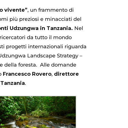
io vivente”
, un frammento di
omi più preziosi e minacciati del
nti Udzungwa in Tanzania.
Nel
ricercatori da tutto il mondo
ti progetti internazionali riguarda
Udzungwa
Landscape
Strategy
–
e della
foresta
.
Alle domande
to
Francesco Rovero
,
direttore
n Tanzania
.