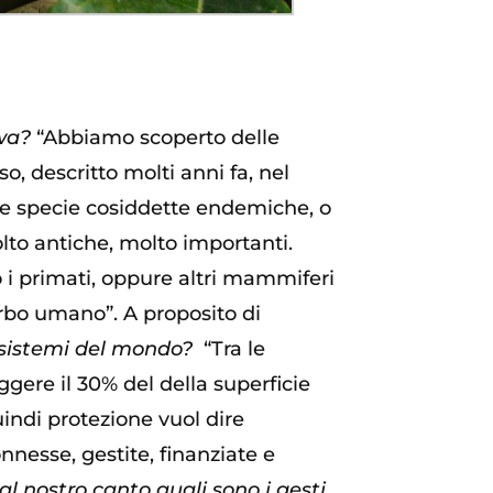
gwa?
“Abbiamo scoperto delle
, descritto molti anni fa, nel
che specie cosiddette endemiche, o
to antiche, molto importanti.
 i primati, oppure altri mammiferi
urbo umano”. A proposito di
osistemi del mondo?
“Tra le
eggere il 30% del della superficie
uindi protezione vuol dire
nnesse, gestite, finanziate e
al nostro canto quali sono i gesti