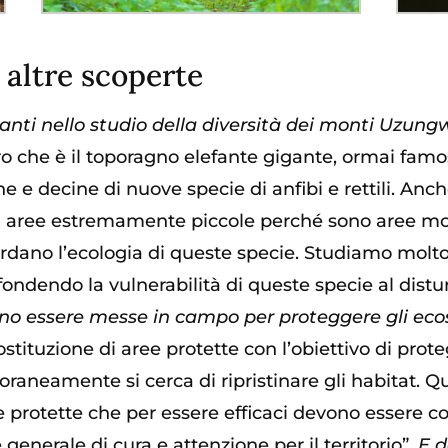
 altre scoperte
santi nello studio della diversità dei monti Uzun
 che è il toporagno elefante gigante, ormai famoso
ne e decine di nuove specie di anfibi e rettili. An
n aree estremamente piccole perché sono aree mol
rdano l’ecologia di queste specie. Studiamo molto
fondendo la vulnerabilità di queste specie al dist
sono essere messe in campo per
proteggere gli ec
costituzione di aree protette con l’obiettivo di prot
raneamente si cerca di ripristinare gli habitat. Q
e protette che per essere efficaci devono essere co
enerale di cura e attenzione per il territorio”.
E d