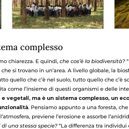
istema complesso
amo chiarezza. E quindi,
che cos’è la biodiversità?
“
i
che si trovano in un’area. A livello globale, la bios
tto quello che c’è nel suolo, tutto quello che c’è so
ita come l’insieme di questi organismi e delle inter
li e vegetali, ma è un sistema complesso, un 
unzionalità
. Pensiamo appunto a una foresta, che 
l’atmosfera, previene l’erosione e assorbe l’anidr
i di una stessa specie?
“
La differenza tra individui