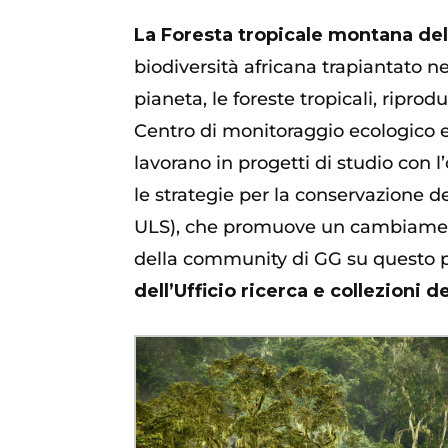
La Foresta tropicale montana
del
biodiversità africana trapiantato n
pianeta, le foreste tropicali, ripr
Centro di monitorag
gio
ecologico
lavorano
in progetti di studio con l’
le strategie
per la conservazione d
ULS
)
, che
p
romuove un
cambiame
della community di GG su questo pr
dell’Ufficio ricerca e collezioni