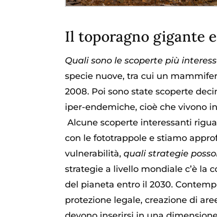
Il toporagno gigante e
Quali sono le scoperte più interes
specie nuove, tra cui un mammifero
2008.
Poi sono state scoperte deci
iper-endemiche, cioè che vivono i
Alcune scoperte interessanti rigua
con le fototrappole e stiamo appro
vulnerabilità,
quali strategie pos
strategie a livello mondiale c’è la 
del pianeta entro il 2030. Contempo
protezione legale, creazione di are
devono inserirsi in una dimensione g