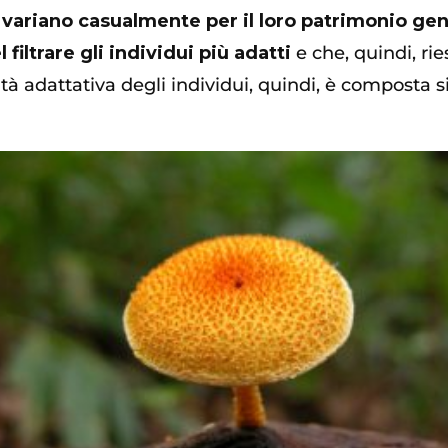
i variano casualmente per il loro patrimonio ge
filtrare gli individui più adatti
e che, quindi, r
ità adattativa degli individui, quindi, è composta