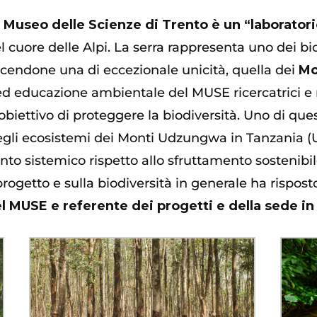
 Museo delle Scienze di Trento
è un “laborator
el cuore delle Alpi. La serra rappresenta uno dei bi
oducendone una di eccezionale unicità, quella dei
Mo
ed
educazione ambientale del MUSE
ricercatrici e
obiettivo di
proteggere la biodiversità. Uno di ques
egli ecosistemi dei Monti
Udzungwa
in Tanzania (
nto
sistemico rispetto allo
sfruttamento sostenibil
ogetto e sulla biodiversità in generale ha rispos
 del MUSE e referente dei progetti e della sede i