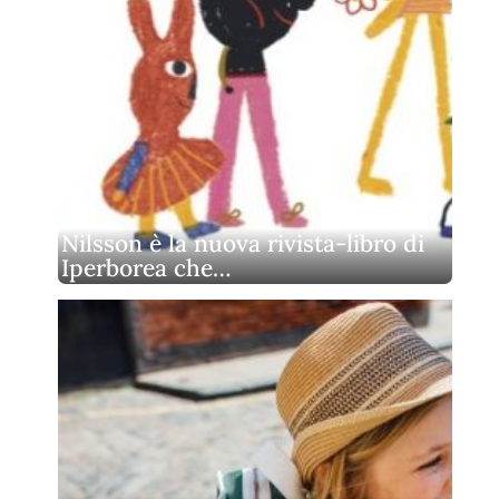
Nilsson è la nuova rivista‑libro di
Iperborea che…