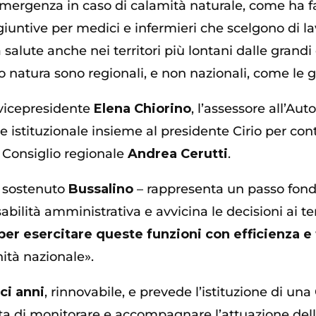
emergenza in caso di calamità naturale, come ha fat
giuntive per medici e infermieri che scelgono di l
salute anche nei territori più lontani dalle grandi
ro natura sono regionali, e non nazionali, come le g
 vicepresidente
Elena Chiorino
, l’assessore all’A
e istituzionale insieme al presidente Cirio per con
Consiglio regionale
Andrea Cerutti
.
a sostenuto
Bussalino
– rappresenta un passo fon
abilità amministrativa e avvicina le decisioni ai ter
per esercitare queste funzioni con efficienza e
nità nazionale».
ci anni
, rinnovabile, e prevede l’istituzione di u
ta di monitorare e accompagnare l’attuazione dell