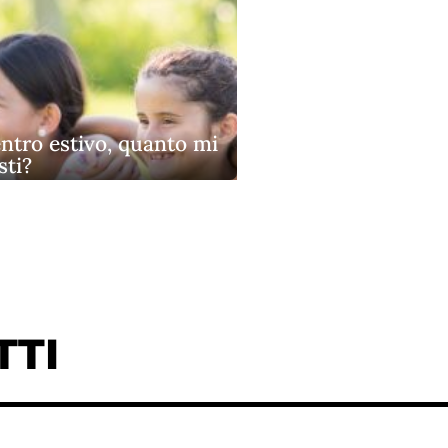
ntro estivo, quanto mi
sti?
TTI