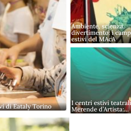
Ambiente, scienza,
divertimento: i camp
estivi del MAcA
I centri estivi teatrali
vi di Eataly Torino
Merende d’Artista:…