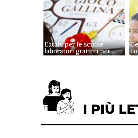
Eataly per le scuole:
Ce
laboratori gratuiti per…
co
I PIÙ LE