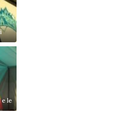
i
 e le