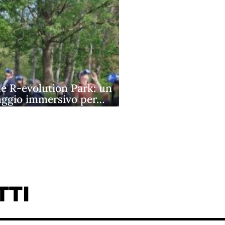
e R‑evolution Park: un
aggio immersivo per…
TTI