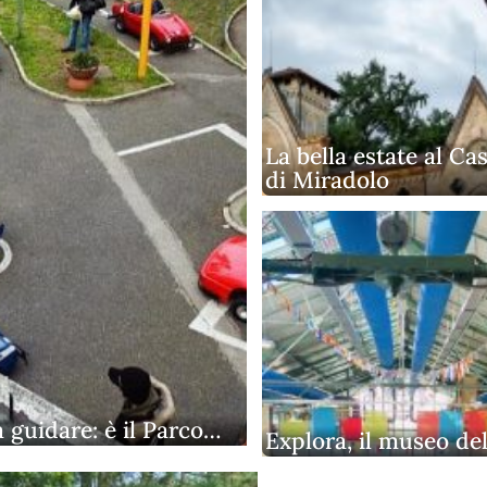
La bella estate al Cas
di Miradolo
 guidare: è il Parco…
Explora, il museo del