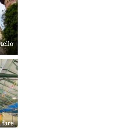
tello
 fare