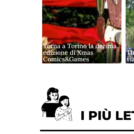
Torna a Torino la decima
edizione di Xmas
Th
Comics&Games
vi
I PIÙ LE