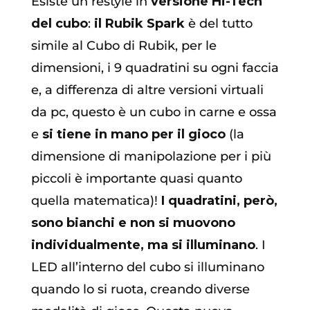
Esiste un restyle in
versione Hi-Tech
del cubo
:
il Rubik Spark
è del tutto
simile al Cubo di Rubik, per le
dimensioni, i 9 quadratini su ogni faccia
e, a differenza di altre versioni virtuali
da pc, questo è un cubo in carne e ossa
e
si tiene in mano per il gioco
(la
dimensione di manipolazione per i più
piccoli è importante quasi quanto
quella matematica)!
I quadratini, però,
sono bianchi e non si muovono
individualmente, ma si illuminano
. I
LED all’interno del cubo si illuminano
quando lo si ruota, creando diverse