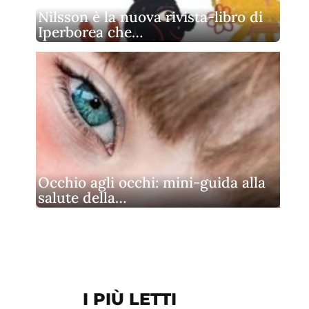
Nilsson è la nuova rivista‑libro di
Iperborea che…
Occhio agli occhi: mini-guida alla
salute della…
I PIÙ LETTI