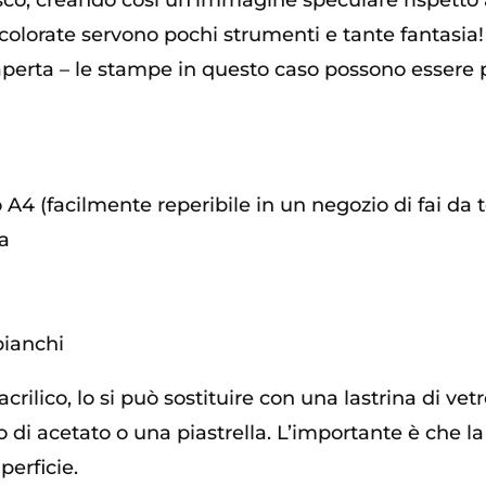
esco, creando così un’immagine speculare rispetto a
olorate servono pochi strumenti e tante fantasia! È
aperta – le stampe in questo caso possono essere p
to A4 (facilmente reperibile in un negozio di fai da t
na
bianchi
 acrilico, lo si può sostituire con una lastrina di v
o di acetato o una piastrella. L’importante è che l
perficie.