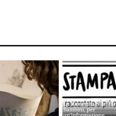
La Rassegna Stampa
Bambini, per
un'informazione…