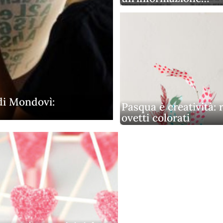
di Mondovì:
Pasqua è creatività: 
ovetti colorati