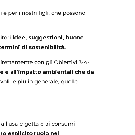
e per i nostri figli, che possono
itori
idee, suggestioni, buone
termini di sostenibilità.
irettamente con gli Obiettivi 3-4-
re e all’impatto ambientali che da
li e più in generale, quelle
ll’usa e getta e ai consumi
ro esplicito ruolo nel