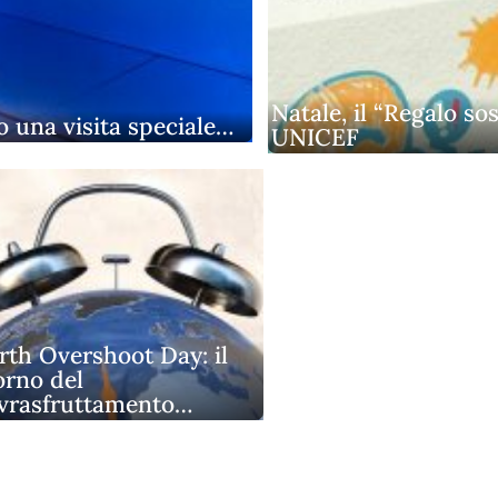
Natale, il “Regalo so
 una visita speciale…
UNICEF
rth Overshoot Day: il
orno del
vrasfruttamento…