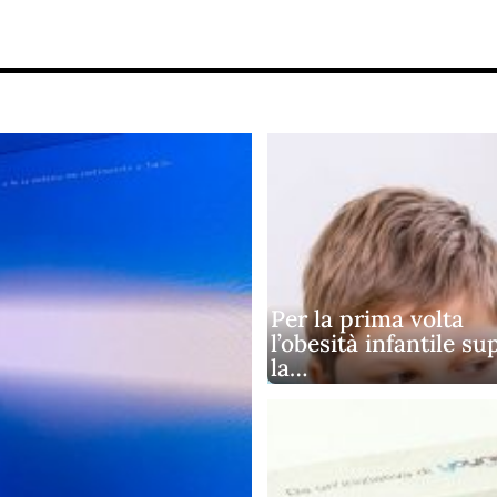
Per la prima volta
l’obesità infantile su
la…