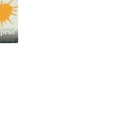
speso”